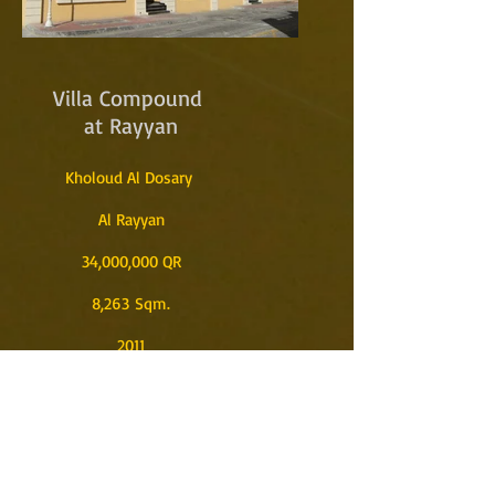
Villa Compound
at Rayyan
Kholoud Al Dosary
Al Rayyan
34,000,000 QR
8,263 Sqm.
2011
Tender Documentation
Construction Management
and Site Supervision
Owner