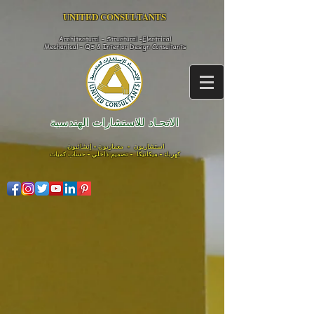
UNITED CONSULTANTS​
Architectural - Structural -Electrical
Mechanical - QS & Interior Design
Consultants
الاتحـاد للاستشارات الهندسية
استشاريون - معماريون - إنشائيون
كهرباء - ميكانيكا - تصميم داخلي - حساب كميات