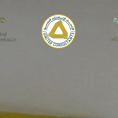
S​
ة
ical
يات
sultants