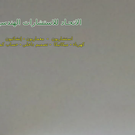
الاتحـاد للاستشارات الهندسي
استشاريون - معماريون - إنشائيون
كهرباء - ميكانيكا - تصميم داخلي - حساب كم