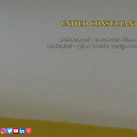
UNITED CONSULTANT
Architectural - Structural -Electr
Mechanical - QS & Interior Design
Con