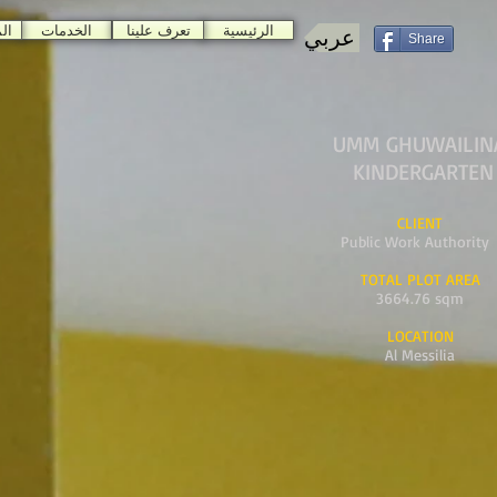
الرئيسية
تعرف علينا
الخدمات
ال
عربي
Share
UMM GHUWAILIN
KINDERGARTEN
CLIENT
Public Work Authority
TOTAL PLOT AREA
3664.76 sqm
LOCATION
Al Messilia