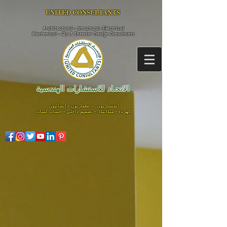
UNITED CONSULTANTS​
Architectural - Structural -Electrical
Mechanical - QS & Interior Design
Consultants
الاتحـاد للاستشارات الهندسية
استشاريون - معماريون - إنشائيون
كهرباء - ميكانيكا - تصميم داخلي - حساب كميات