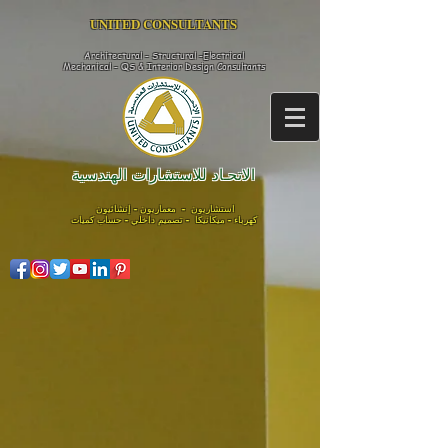
UNITED CONSULTANTS​
Architectural - Structural -Electrical
Mechanical - QS & Interior Design
Consultants
الاتحـاد للاستشارات الهندسية
استشاريون - معماريون - إنشائيون
كهرباء - ميكانيكا - تصميم داخلي - حساب كميات