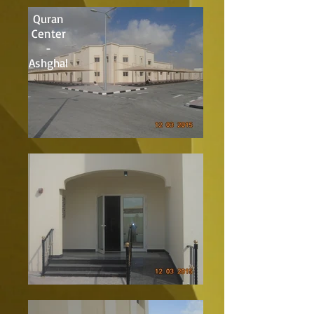
Quran
Center
-
Ashghal