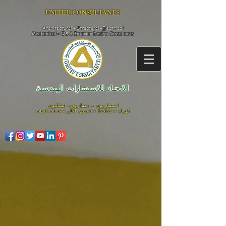
UNITED CONSULTANTS​
Architectural - Structural -Electrical
Mechanical - QS & Interior Design
Consultants
الاتحـاد للاستشارات الهندسية
استشاريون - معماريون - إنشائيون
كهرباء - ميكانيكا - تصميم داخلي - حساب كميات