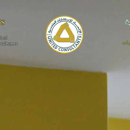
S​
ة
ical
يات
sultants