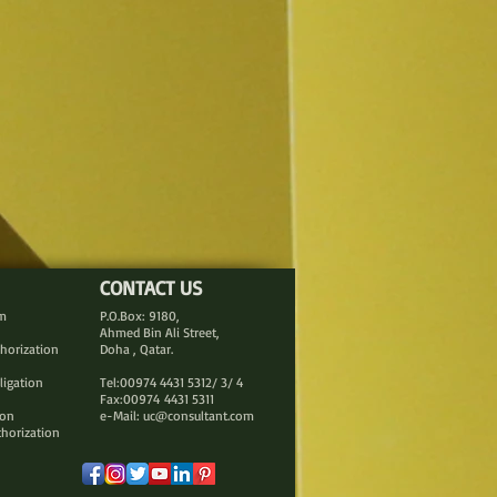
CONTACT US
rm
P.O.Box: 9180,
Ahmed Bin Ali Street,
thorization
Doha , Qatar.
ligation
Tel:00974 4431 5312/ 3/ 4
Fax:00974 4431 5311
ion
e-Mail:
uc@consultant.com
thorization