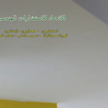
الاتحـاد للاستشارات الهندسي
استشاريون - معماريون - إنشائيون
كهرباء - ميكانيكا - تصميم داخلي - حساب كم