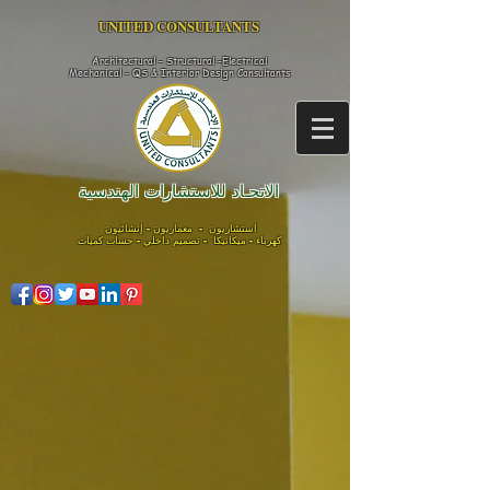
UNITED CONSULTANTS​
Architectural - Structural -Electrical
Mechanical - QS & Interior Design
Consultants
الاتحـاد للاستشارات الهندسية
استشاريون - معماريون - إنشائيون
كهرباء - ميكانيكا - تصميم داخلي - حساب كميات