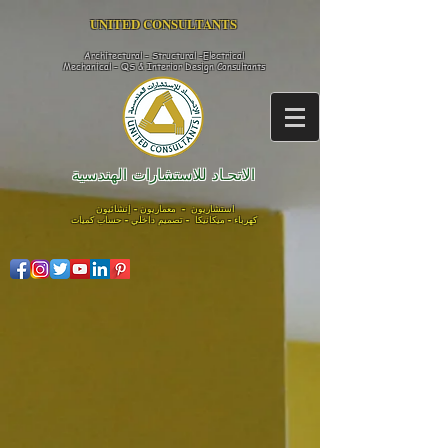
UNITED CONSULTANTS​
Architectural - Structural -Electrical
Mechanical - QS & Interior Design
Consultants
الاتحـاد للاستشارات الهندسية
استشاريون - معماريون - إنشائيون
كهرباء - ميكانيكا - تصميم داخلي - حساب كميات